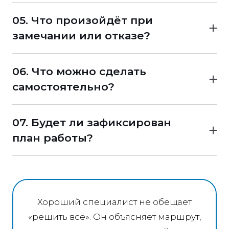
результат.
государственные платежи, обучение,
05. Что произойдёт при
доставка и другие расходы должны быть
замечании или отказе?
указаны отдельно.
Нужно заранее понимать, входит ли разбор
замечания, исправление пакета и
06. Что можно сделать
повторная подача в стоимость услуги.
самостоятельно?
Надёжный специалист не скрывает
самостоятельные варианты и не продаёт
07. Будет ли зафиксирован
полное сопровождение, если моряку
план работы?
достаточно консультации или получения
До оплаты должны быть понятны задача,
документа через представителя.
последовательность действий, стоимость и
границы ответственности сторон.
Хороший специалист не обещает
«решить всё». Он объясняет маршрут,