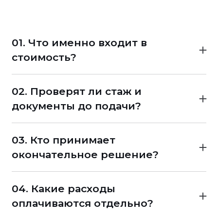
01. Что именно входит в
стоимость?
До начала работы должно быть понятно,
оплачивается консультация, проверка
02. Проверят ли стаж и
стажа, подготовка пакета, подача заявления,
документы до подачи?
получение документа или полное
Если специалист только принимает готовый
сопровождение.
пакет и передаёт его дальше, это
03. Кто принимает
представительская услуга, а не экспертная
окончательное решение?
проверка.
Решение о выдаче квалификационного
документа принимает уполномоченный
04. Какие расходы
государственный орган. Агент или
оплачиваются отдельно?
консультант не должен обещать повлиять на
Стоимость услуг специалиста,