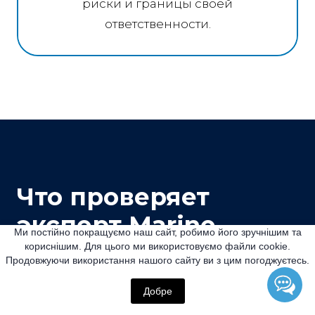
риски и границы своей
ответственности.
Что проверяет
эксперт Marine
Ми постійно покращуємо наш сайт, робимо його зручнішим та
Inspector
кориснішим. Для цього ми використовуємо файли cookie.
Продовжуючи використання нашого сайту ви з цим погоджуєтесь.
Добре
Не просто комплектность пакета, а