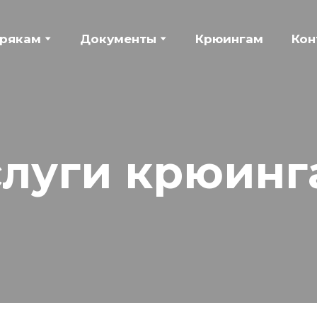
рякам
Документы
Крюингам
Кон
слуги крюинг