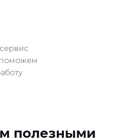
 сервис
ы поможем
работу
ам полезными