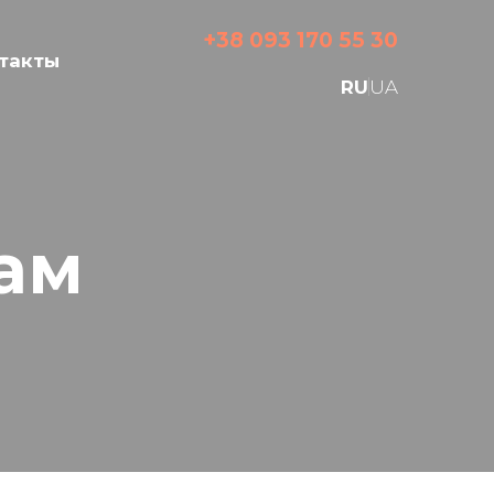
+38 093 170 55 30
такты
RU
UA
ам