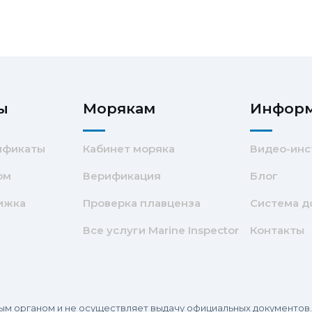
ы
Морякам
Инфор
ификаты
Кабинет моряка
Видео-инс
ом
Верификация
Блог
ижка
Проверка плавценза
Система д
Все услуги Marine Inspector
Контакты
нным органом и не осуществляет выдачу официальных документо