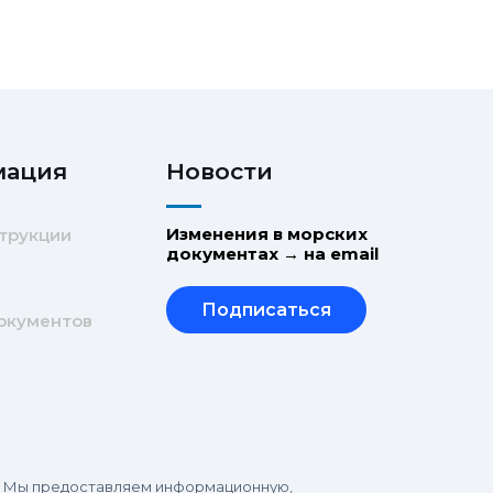
мация
Новости
Изменения в морских
трукции
документах → на email
Подписаться
окументов
в. Мы предоставляем информационную,