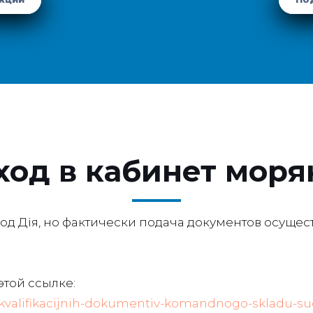
ход в кабинет моря
од Дія, но фактически подача документов осущес
этой ссылке:
ya-kvalifikacijnih-dokumentiv-komandnogo-skladu-s