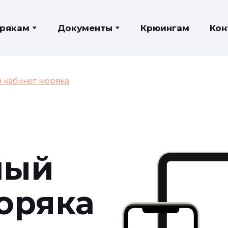
рякам
Документы
Крюингам
Кон
 кабинет моряка
ный
оряка