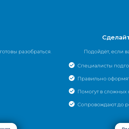
Сделайт
готовы разобраться.
Подойдёт, если в
Специалисты подго
Правильно оформят
Помогут в сложных 
Сопровождают до р
кции
Под