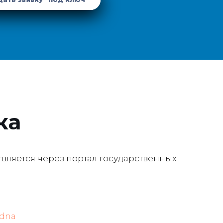
ка
твляется через портал государственных
udna