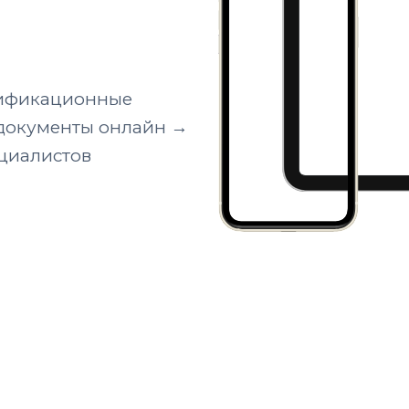
лификационные
 документы онлайн →
циалистов