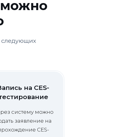
 можно
ю
е следующих
Запись на CES-
тестирование
рез систему можно
одать заявление на
прохождение CES-