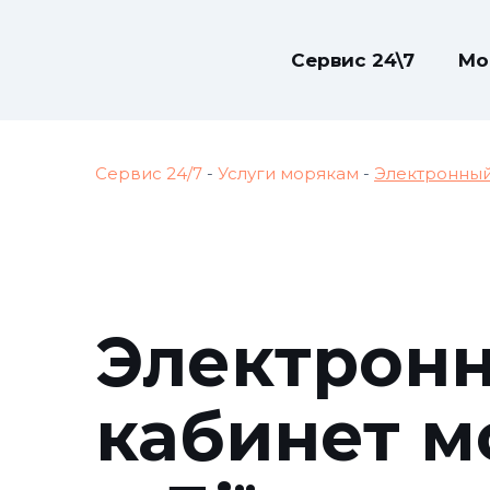
Сервис 24\7
Мо
Сервис 24/7
-
Услуги морякам
-
Электронный
Электрон
кабинет м