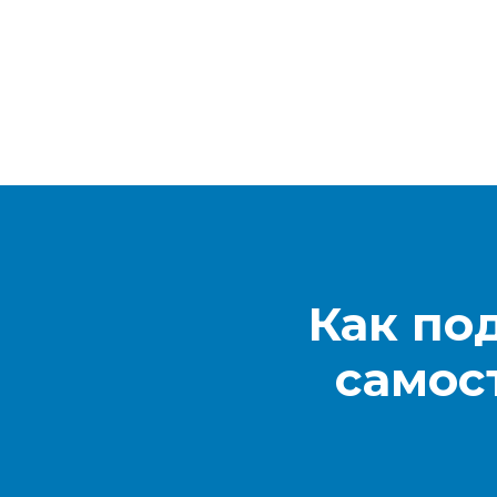
Как по
самос