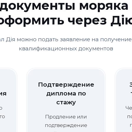
 документы моряка
оформить через Ді
ал Дія можно подать заявление на получени
квалификационных документов
Подтверждение
ия
диплома по
стажу
о
Че
го
п
Продление или
е
подтверждение