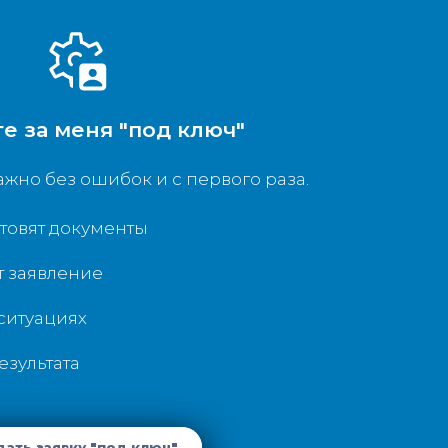
е за меня "под ключ"
ажно без ошибок и с первого раза.
товят документы
 заявление
ситуациях
езультата
ать заявку "под ключ"