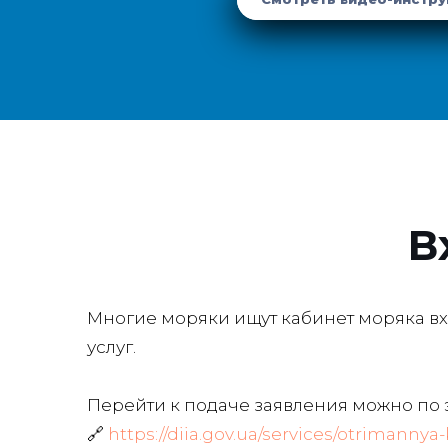
В
Многие моряки ищут кабинет моряка вх
услуг.
Перейти к подаче заявления можно по 
🔗
https://diia.gov.ua/services/otrimann