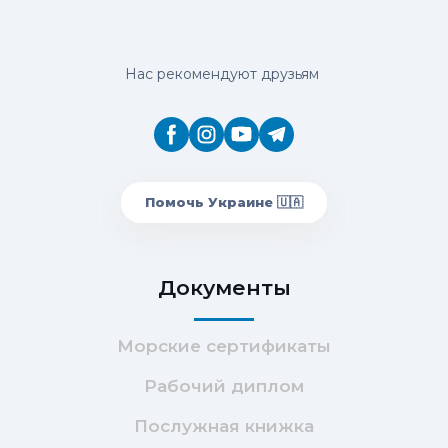
Если после просмотра вы поймёте, что уже
знали всё это → просто скажите нам.
Нас рекомендуют друзьям
🔁 Как оформить возврат?
1. После просмотра видео в Telegram,
оцените видео на 1 звезду.
2. В отзыве напишите, что хотите вернуть
деньги.
Помочь Украине 🇺🇦
3. Мы свяжемся с вами и вернём оплату в
течение 3 дней.
Документы
🤝 Мы уверены в ценности материала. Но
если он не пригодится вам → вы ничем не
Морские сертификаты
рискуете.
Рабочий диплом
Послужная книжка