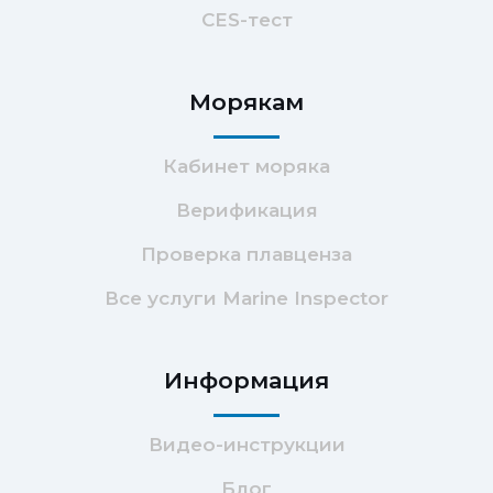
CES-тест
Морякам
Кабинет моряка
Верификация
Проверка плавценза
Все услуги Marine Inspector
Информация
Видео-инструкции
Блог