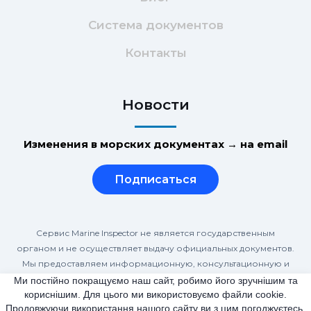
Система документов
Контакты
Новости
Изменения в морских документах → на email
Подписаться
Сервис Marine Inspector не является государственным
органом и не осуществляет выдачу официальных документов.
Мы предоставляем информационную, консультационную и
сопровождающую помощь при подготовке и подаче
Ми постійно покращуємо наш сайт, робимо його зручнішим та
кориснішим. Для цього ми використовуємо файли cookie.
документов в соответствии с требованиями STCW и Морской
Продовжуючи використання нашого сайту ви з цим погоджуєтесь.
администрации Украины.