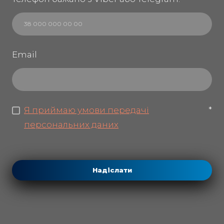
Email
Я приймаю умови передачі
*
персональних даних
Надіслати