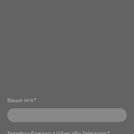
Ваше ім'я:
*
Телефон бажано з Viber або Telegram:
*