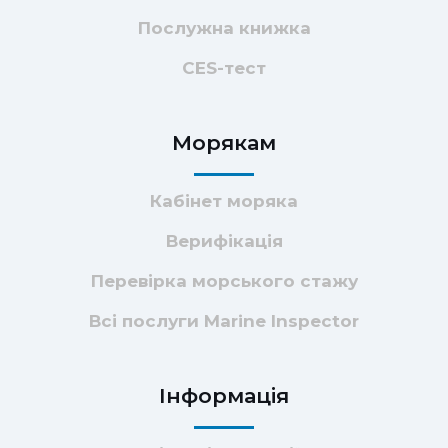
Послужна книжка
CES-тест
Морякам
Кабінет моряка
Верифікація
Перевірка морського стажу
Всі послуги Marine Inspector
Інформація