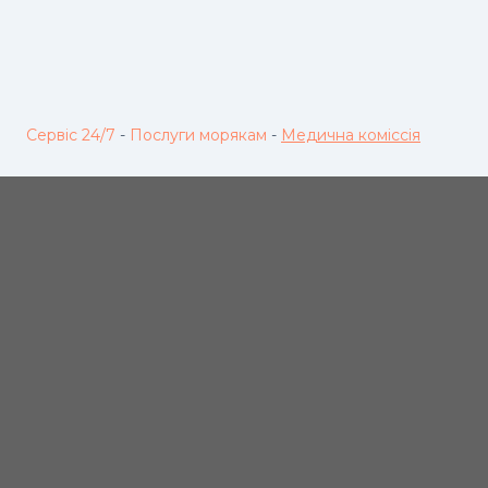
Сервіс 24/7
-
Послуги морякам
-
Медична коміссія