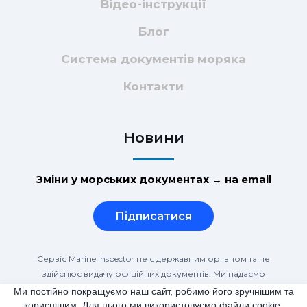
Відео-інструкції
Блог
Система документів моряка
Контакти
Новини
Зміни у морських документах → на email
Підписатися
Сервіс Marine Inspector не є державним органом та не
здійснює видачу офіційних документів. Ми надаємо
інформаційну, консультаційну та супровідну допомогу при
Ми постійно покращуємо наш сайт, робимо його зручнішим та
підготовці та поданні документів відповідно до вимог STCW та
кориснішим. Для цього ми використовуємо файли cookie.