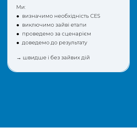
Ми:
● визначимо необхідність CES
● виключимо зайві етапи
● проведемо за сценарієм
● доведемо до результату
→ швидше і без зайвих дій