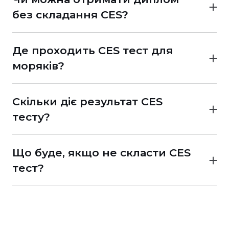
Якщо стаж підтверджений, диплом можна
без складання CES?
оформити без іспиту.
Так, якщо виконуються вимоги до стажу та
Якщо ні — потрібне проходження CES.
документів.
Де проходить CES тест для
У багатьох випадках іспиту можна уникнути,
моряків?
якщо правильно визначити сценарій
Тест проходить очно в центрах
оформлення.
Моррічсервісу.
Скільки діє результат CES
Найчастіше — у Варшаві, також доступний в
тесту?
Україні (Одеса, Ізмаїл).
Результат дійсний протягом 5 років і
використовується для оформлення або
Що буде, якщо не скласти CES
підтвердження диплома.
тест?
Якщо результат нижче 70%, перескладання
можливе через 10 днів.
Це впливає на строки оформлення
документів.