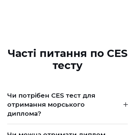
Часті питання по CES
тесту
Чи потрібен CES тест для
отримання морського
диплома?
Не завжди. CES призначається залежно від
стажу та ситуації з документами.
Чи можна отримати диплом