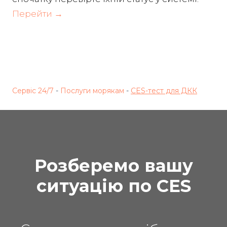
Перейти →
Сервіс 24/7
-
Послуги морякам
-
CES-тест для ДКК
Розберемо вашу
ситуацію по CES