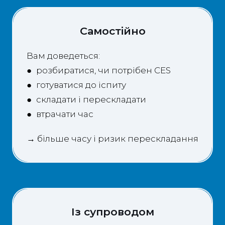
Самостійно
Вам доведеться:
● розбиратися, чи потрібен CES
● готуватися до іспиту
● складати і перескладати
● втрачати час
→ більше часу і ризик перескладання
Із супроводом