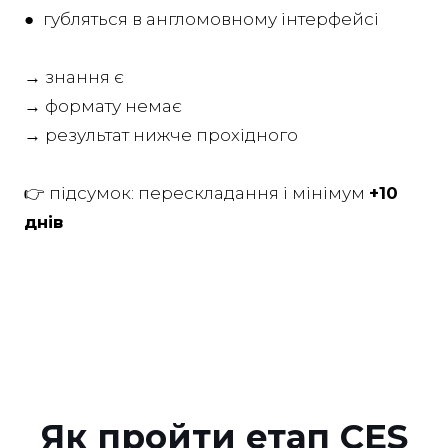
● губляться в англомовному інтерфейсі
→ знання є
→ формату немає
→ результат нижче прохідного
👉 підсумок: перескладання і мінімум
+10
днів
Як пройти етап CES