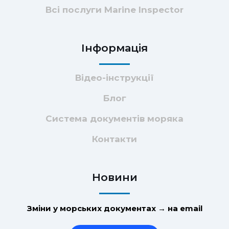
Всі послуги Marine Inspector
Інформація
Відео-інструкції
Блог
Система документів моряка
Контакти
Новини
Зміни у морських документах → на email