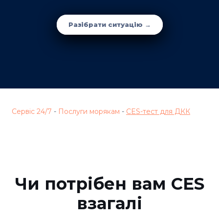
Разібрати ситуацію →
Сервіс 24/7
-
Послуги морякам
-
CES-тест для ДКК
Чи потрібен вам CES
взагалі