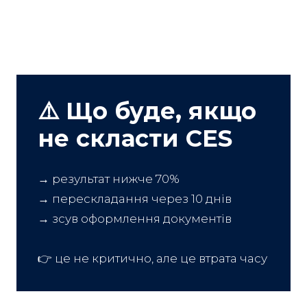
⚠️ Що буде, якщо
не скласти CES
→ результат нижче 70%
→ перескладання через 10 днів
→ зсув оформлення документів
👉 це не критично, але це втрата часу