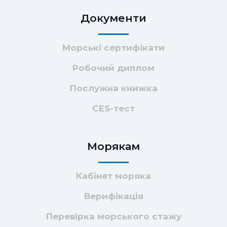
Документи
Морські сертифікати
Робочий диплом
Послужна книжка
CES-тест
Морякам
Кабінет моряка
Верифікація
Перевірка морського стажу