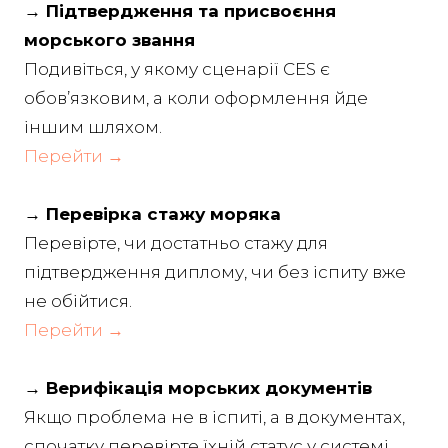
→ Підтвердження та присвоєння
морського звання
Подивіться, у якому сценарії CES є
обов’язковим, а коли оформлення йде
іншим шляхом.
Перейти →
→ Перевірка стажу моряка
Перевірте, чи достатньо стажу для
підтвердження диплому, чи без іспиту вже
не обійтися.
Перейти →
→ Верифікація морських документів
Якщо проблема не в іспиті, а в документах,
спочатку перевірте їхній статус у системі.