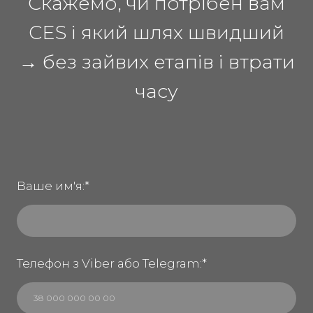
Скажемо, чи потрібен вам
CES і який шлях швидший
→ без зайвих етапів і втрати
часу
Ваше им'я:
*
Телефон з Viber або Telegram:
*