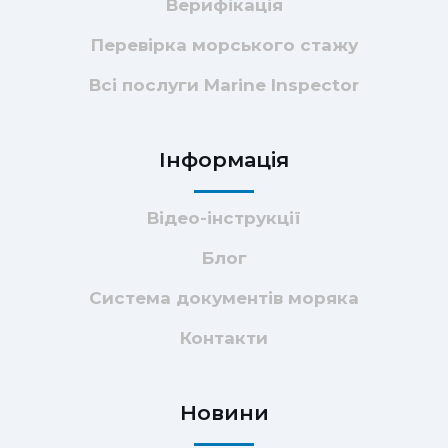
Верифікація
Перевірка морського стажу
Всі послуги Marine Inspector
Інформація
Відео-інструкції
Блог
Система документів моряка
Контакти
Новини