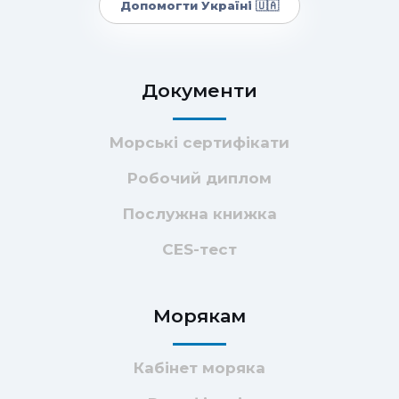
Допомогти Україні 🇺🇦
Документи
Морські сертифікати
Робочий диплом
Послужна книжка
CES-тест
Морякам
Кабінет моряка